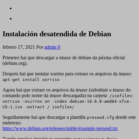
Instalación desatendida de Debian
febrero 17, 2021
Por
admin
0
Primeiro hai que descargar a imaxe de debian da páxina oficial
(debian.org).
Despois hai que instalar xorriso para extraer os arquivos da imaxe:
apt-get install xorriso
Agora hai que extraer os arquivos da imaxe (substituir a imaxe do
comando polo nome da imaxe descargada) na carpeta
:
/isofiles
xorriso -osirrox on -indev debian-10.6.0-amd64-xfce-
CD-1.iso -extract / isofiles/
Seguídamente hai que descargar a plantilla
dende este
preseed.cfg
enderezo:
https://www.debian.org/releases/stable/example-preseed.txt
Tamén precisas instalar os paquetes
e