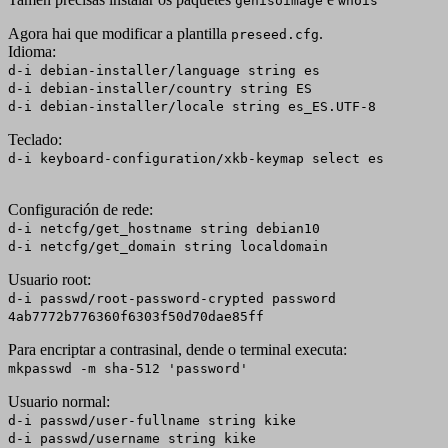
genisoimage
whois
Agora hai que modificar a plantilla
.
preseed.cfg
Idioma:
d-i debian-installer/language string es
d-i debian-installer/country string ES
d-i debian-installer/locale string es_ES.UTF-8
Teclado:
d-i keyboard-configuration/xkb-keymap select es
Configuración de rede:
d-i netcfg/get_hostname string debian10
d-i netcfg/get_domain string localdomain
Usuario root:
d-i passwd/root-password-crypted password
4ab7772b776360f6303f50d70dae85ff
Para encriptar a contrasinal, dende o terminal executa:
mkpasswd -m sha-512 'password'
Usuario normal:
d-i passwd/user-fullname string kike
d-i passwd/username string kike