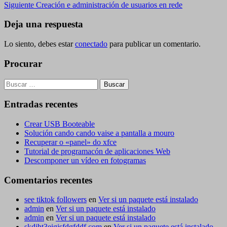
anterior
Siguiente
Siguiente
Creación e administración de usuarios en rede
de
entrada
entradas
Deja una respuesta
Lo siento, debes estar
conectado
para publicar un comentario.
Procurar
Buscar:
Entradas recentes
Crear USB Booteable
Solución cando cando vaise a pantalla a mouro
Recuperar o «panel» do xfce
Tutorial de programacón de aplicaciones Web
Descomponer un vídeo en fotogramas
Comentarios recentes
see tiktok followers
en
Ver si un paquete está instalado
admin
en
Ver si un paquete está instalado
admin
en
Ver si un paquete está instalado
skdjht3eigjsfdgfddf.com
en
Ver si un paquete está instalado