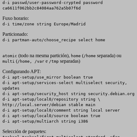
d-i passwd/user-password-crypted password
ca6611f062bb2c84084aa762a5b07f6d
Fuxo horario:
d-i time/zone string Europe/Madrid
Particionado:
d-i partman-auto/choose_recipe select home
(todo na mesma partición),
(
separada) ou
atomic
home
/home
(
e
separadas)
multi
/home, /var
/tmp
Configurando APT:
d-i apt-setup/use_mirror boolean true
d-i apt-setup/services-select multiselect security,
updates
d-i apt-setup/security_host string security.debian.org
d-i apt-setup/local0/repository string \
http://local.server/debian stable main
d-i apt-setup/local0/comment string local server
d-i apt-setup/local0/source boolean true
d-i apt-setup/multiarch string i386
Selección de paquetes: