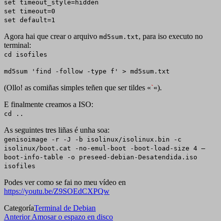
set timeout_style=hidden
set timeout=0
set default=1
Agora hai que crear o arquivo
, para iso executo no
md5sum.txt
terminal:
cd isofiles
md5sum 'find -follow -type f' > md5sum.txt
(Ollo! as comiñas simples teñen que ser tildes «
`
«).
E finalmente creamos a ISO:
cd ..
As seguintes tres liñas é unha soa:
genisoimage -r -J -b isolinux/isolinux.bin -c
isolinux/boot.cat -no-emul-boot -boot-load-size 4 –
boot-info-table -o preseed-debian-Desatendida.iso
isofiles
Podes ver como se fai no meu vídeo en
https://youtu.be/Z9SOEdCXPQw
Categoría
Terminal de Debian
Navegación
Entrada
Anterior
Amosar o espazo en disco