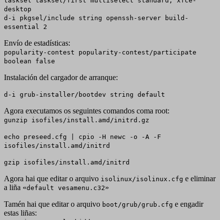
tasksel tasksel/first multiselect standard, xfce-
desktop
d-i pkgsel/include string openssh-server build-
essential 2
Envío de estadísticas:
popularity-contest popularity-contest/participate
boolean false
Instalación del cargador de arranque:
d-i grub-installer/bootdev string default
Agora executamos os seguintes comandos coma root:
gunzip isofiles/install.amd/initrd.gz
echo preseed.cfg | cpio -H newc -o -A -F
isofiles/install.amd/initrd
gzip isofiles/install.amd/initrd
Agora hai que editar o arquivo
e eliminar
isolinux/isolinux.cfg
a liña «
»
default vesamenu.c32
Tamén hai que editar o arquivo
e engadir
boot/grub/grub.cfg
estas liñas: