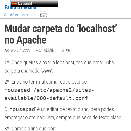
Saltar
Español
Faino ti mesma
al
Solucións informáticas
Menú
contenido
Mudar carpeta do ‘localhost’
no Apache
febrero 17, 2021
Por
ADMIN
0
1º- Onde queiras aloxar o localhost, tes que crear unha
carpeta chamada ‘
www
‘.
2º- Entra no terminal coma root e escribe:
mousepad /etc/apache2/sites-
available/000-default.conf
O ‘
mousepad
‘ é un editor de texto plano, pero podes
empregar outro calquera, sempre que sexa de texto plano.
3º- Cambia a liña que pon: