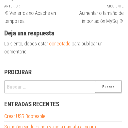
Navegación
Entrada
ANTERIOR
SIGUIENTE
Si
Ver erros no Apache en
Aumentar o tamaño de
anterior
en
de
tempo real
importación MySql
entradas
Deja una respuesta
Lo siento, debes estar
conectado
para publicar un
comentario.
PROCURAR
Buscar:
ENTRADAS RECENTES
Crear USB Booteable
Solución cando cando vaise a pantalla a mouro