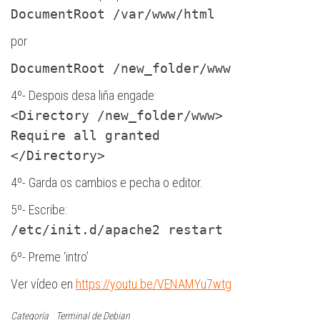
DocumentRoot /var/www/html
por
DocumentRoot /new_folder/www
4º- Despois desa liña engade:
<Directory /new_folder/www>
Require all granted
</Directory>
4º- Garda os cambios e pecha o editor.
5º- Escribe:
/etc/init.d/apache2 restart
6º- Preme ‘intro’
Ver vídeo en
https://youtu.be/VENAMYu7wtg
Categoría
Terminal de Debian