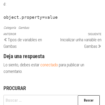
é:
object.property=value
Categoría
Gambas
Navegación
Entrada
ANTERIOR
SIGUIENTE
Si
Tipos de variables en
Inicializar unha variable en
anterior
en
de
Gambas
Gambas
entradas
Deja una respuesta
Lo siento, debes estar
conectado
para publicar un
comentario.
PROCURAR
Buscar: