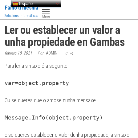
Saltar
Español
Faino ti mesma
al
Solucións informáticas
Menú
contenido
Ler ou establecer un valor a
unha propiedade en Gambas
febrero 18, 2021
Por
ADMIN
0
Para ler a sintaxe é a seguinte:
var=object.property
Ou se queres que o amose nunha mensaxe
Message.Info(object.property)
E se queres establecer o valor dunha propiedade, a sintaxe