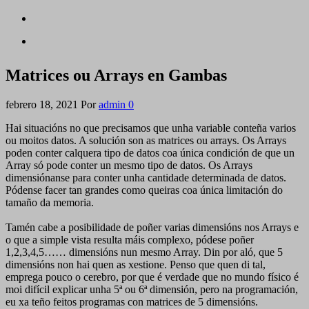
Matrices ou Arrays en Gambas
febrero 18, 2021
Por
admin
0
Hai situacións no que precisamos que unha variable conteña varios
ou moitos datos. A solución son as matrices ou arrays. Os Arrays
poden conter calquera tipo de datos coa única condición de que un
Array só pode conter un mesmo tipo de datos. Os Arrays
dimensiónanse para conter unha cantidade determinada de datos.
Pódense facer tan grandes como queiras coa única limitación do
tamaño da memoria.
Tamén cabe a posibilidade de poñer varias dimensións nos Arrays e
o que a simple vista resulta máis complexo, pódese poñer
1,2,3,4,5…… dimensións nun mesmo Array. Din por aló, que 5
dimensións non hai quen as xestione. Penso que quen di tal,
emprega pouco o cerebro, por que é verdade que no mundo físico é
moi difícil explicar unha 5ª ou 6ª dimensión, pero na programación,
eu xa teño feitos programas con matrices de 5 dimensións.