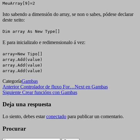
MeuArray[9]=2
Isto sabendo a dimensión do array, se non o sabes, pódese declarar
deste xeito:
Dim array As New Type[]
E para inicializalo e redimensionalo á vez:
array=New Tipo[]
array.Add(value)
array.Add(value)
array.Add(value)
Categoría
Gambas
Navegación
Entrada
Anterior
Controlador de fluxo For…Next en Gambas
anterior
Siguiente
Siguiente
Crear funcións con Gambas
de
entrada
entradas
Deja una respuesta
Lo siento, debes estar
conectado
para publicar un comentario.
Procurar