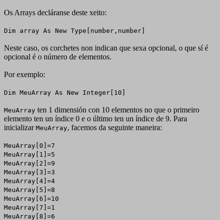
Os Arrays decláranse deste xeito:
Dim array As New Type[number,number]
Neste caso, os corchetes non indican que sexa opcional, o que sí é
opcional é o número de elementos.
Por exemplo:
Dim MeuArray As New Integer[10]
ten 1 dimensión con 10 elementos no que o primeiro
MeuArray
elemento ten un índice 0 e o último ten un índice de 9. Para
inicializar
, facemos da seguinte maneira:
MeuArray
MeuArray[0]=7
MeuArray[1]=5
MeuArray[2]=9
MeuArray[3]=3
MeuArray[4]=4
MeuArray[5]=8
MeuArray[6]=10
MeuArray[7]=1
MeuArray[8]=6