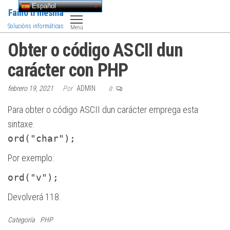
Saltar
Español
Faino ti mesma
al
Solucións informáticas
Menú
contenido
Obter o código ASCII dun
carácter con PHP
febrero 19, 2021
Por
ADMIN
0
Para obter o código ASCII dun carácter emprega esta
sintaxe:
ord("char");
Por exemplo:
ord("v");
Devolverá 118.
Categoría
PHP