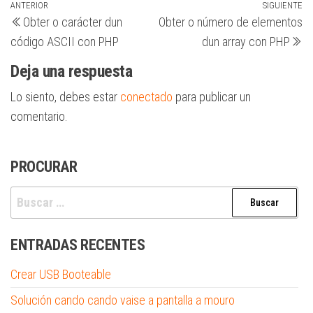
Navegación
Entrada
ANTERIOR
SIGUIENTE
Si
Obter o carácter dun
Obter o número de elementos
anterior
en
de
código ASCII con PHP
dun array con PHP
entradas
Deja una respuesta
Lo siento, debes estar
conectado
para publicar un
comentario.
PROCURAR
Buscar:
ENTRADAS RECENTES
Crear USB Booteable
Solución cando cando vaise a pantalla a mouro