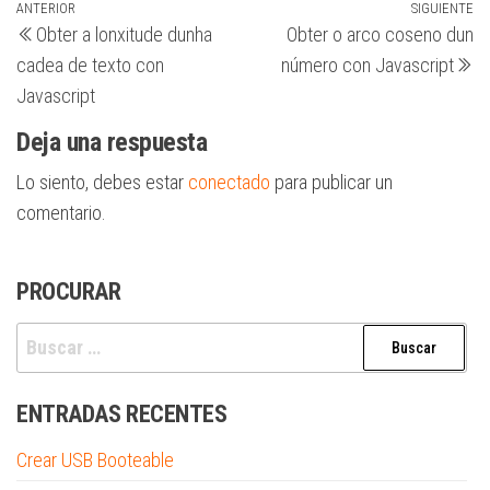
Navegación
Entrada
ANTERIOR
SIGUIENTE
Si
Obter a lonxitude dunha
Obter o arco coseno dun
anterior
en
de
cadea de texto con
número con Javascript
entradas
Javascript
Deja una respuesta
Lo siento, debes estar
conectado
para publicar un
comentario.
PROCURAR
Buscar:
ENTRADAS RECENTES
Crear USB Booteable