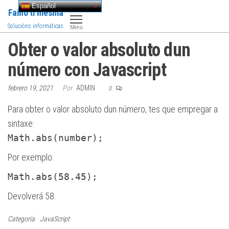
Saltar
Español
Faino ti mesma
al
Solucións informáticas
Menú
contenido
Obter o valor absoluto dun
número con Javascript
febrero 19, 2021
Por
ADMIN
0
Para obter o valor absoluto dun número, tes que empregar a
sintaxe:
Math.abs(number);
Por exemplo:
Math.abs(58.45);
Devolverá 58.
Categoría
JavaScript