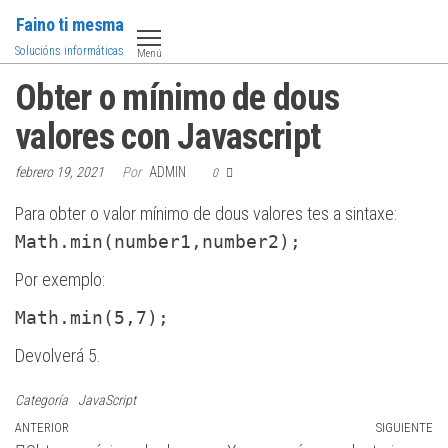
Saltar
Faino ti mesma
al
Solucións informáticas
Menú
contenido
Obter o mínimo de dous
valores con Javascript
febrero 19, 2021
Por
ADMIN
0
Para obter o valor mínimo de dous valores tes a sintaxe:
Math.min(number1,number2);
Por exemplo:
Math.min(5,7);
Devolverá 5.
Categoría
JavaScript
Navegación
Entrada
ANTERIOR
SIGUIENTE
Si