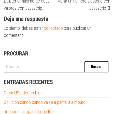
Obter o máximo de dous
Xerar un número aleatorio con
anterior
en
de
valores con Javascript
Javascript
entradas
Deja una respuesta
Lo siento, debes estar
conectado
para publicar un
comentario.
PROCURAR
Buscar:
ENTRADAS RECENTES
Crear USB Booteable
Solución cando cando vaise a pantalla a mouro
Recuperar o «panel» do xfce