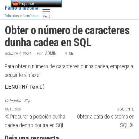
Saltar
Español
Faino ti mesma
al
Solucións informáticas
Menú
contenido
Obter o número de caracteres
dunha cadea en SQL
octubre 4, 2021
Por
ADMIN
0
Para obter o número de caracteres dunha cadea, emprega a
seguinte sintaxe:
LENGTH(Text)
Categoría
SQL
Navegación
Entrada
ANTERIOR
SIGUIENTE
Si
Procurar a posición dunha
Obter a data do sistema en
anterior
en
de
cadea dentro doutra en SQL
SQL
entradas
Deja una respuesta