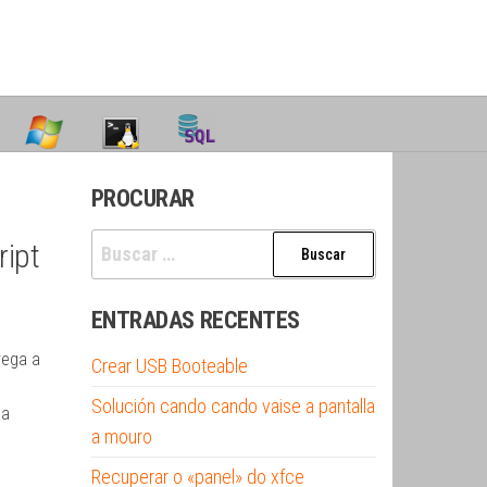
PROCURAR
Buscar:
ript
ENTRADAS RECENTES
rega a
Crear USB Booteable
Solución cando cando vaise a pantalla
 a
a mouro
Recuperar o «panel» do xfce