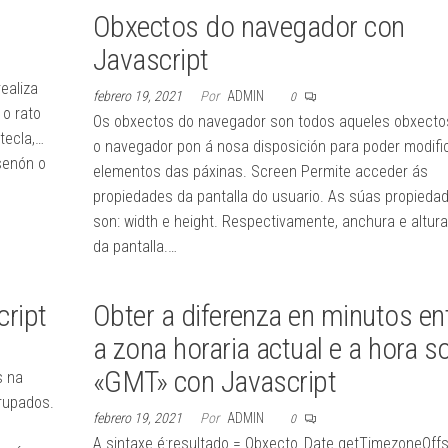
Obxectos do navegador con
Javascript
ealiza
febrero 19, 2021
Por
ADMIN
0
 o rato
Os obxectos do navegador son todos aqueles obxecto
tecla,…
o navegador pon á nosa disposición para poder modifi
senón o
elementos das páxinas. Screen Permite acceder ás
propiedades da pantalla do usuario. As súas propieda
son: width e height. Respectivamente, anchura e altura
da pantalla.…
cript
Obter a diferenza en minutos en
a zona horaria actual e a hora so
«GMT» con Javascript
s na
rupados.
febrero 19, 2021
Por
ADMIN
0
A sintaxe é:resultado = Obxecto_Date.getTimezoneOffse