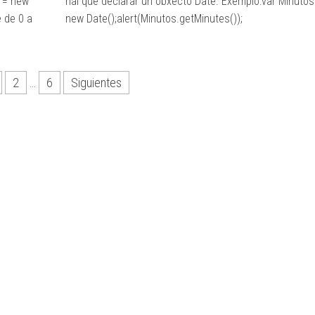
s = new
hai que declarar un obxecto Date. Exemplo:var Minutos
 de 0 a
new Date();alert(Minutos.getMinutes());
2
…
6
Siguientes