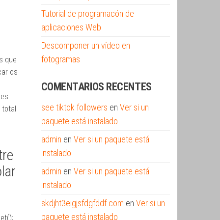
Tutorial de programacón de
aplicaciones Web
Descomponer un vídeo en
fotogramas
s que
car os
COMENTARIOS RECENTES
des
see tiktok followers
en
Ver si un
 total
paquete está instalado
admin
en
Ver si un paquete está
tre
instalado
lar
admin
en
Ver si un paquete está
instalado
skdjht3eigjsfdgfddf.com
en
Ver si un
paquete está instalado
t();