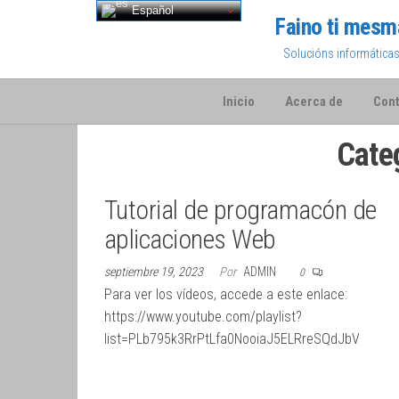
Saltar
Español
Faino ti mesm
al
Solucións informática
contenido
Inicio
Acerca de
Cont
Cate
Tutorial de programacón de
aplicaciones Web
septiembre 19, 2023
Por
ADMIN
0
Para ver los vídeos, accede a este enlace:
https://www.youtube.com/playlist?
list=PLb795k3RrPtLfa0NooiaJ5ELRreSQdJbV