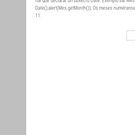
hai que declarar un obxecto Date. Exemplo:var Me
Date();alert(Mes.getMonth()); Os meses numéranse
11.
Paginación
1
de
entradas