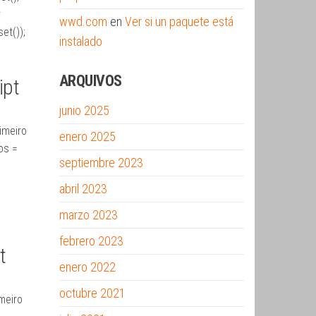
r
wwd.com
en
Ver si un paquete está
et());
instalado
ARQUIVOS
ipt
junio 2025
imeiro
enero 2025
os =
septiembre 2023
abril 2023
marzo 2023
febrero 2023
t
enero 2022
octubre 2021
meiro