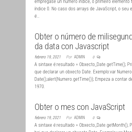
emprégase un número índice, o primeiro elemento 
índice 0. No caso dos arrays de JavaScript, o seu
é…
Obter o número de milisegun
da data con Javascript
febrero 19, 2021
Por
ADMIN
0
A sintaxe é:resultado = Obxecto_Date.getTime(); Pr
que declarar un obxecto Date. Exemplo:var Numero
Date();alert(Numero.getTime()); Empeza a contar 
1970.
Obter o mes con JavaScript
febrero 19, 2021
Por
ADMIN
0
A sintaxe é:resultado = Obxecto_Date.getMonth(); P