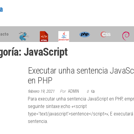
a
s
acto
goría:
JavaScript
Executar unha sentencia JavaSc
en PHP
febrero 19, 2021
Por
ADMIN
0
Para executar unha sentencia JavaScript en PHP, emp
seguinte sintaxe:echo «<script
type=’text/javascript’>sentence</script>»; E executará
sentencia.