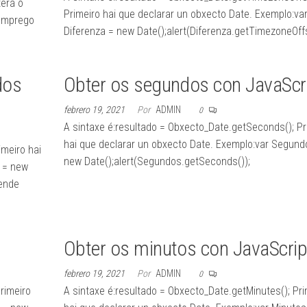
terá o
Primeiro hai que declarar un obxecto Date. Exemplo:va
 emprego
Diferenza = new Date();alert(Diferenza.getTimezoneOffs
dos
Obter os segundos con JavaScr
febrero 19, 2021
Por
ADMIN
0
A sintaxe é:resultado = Obxecto_Date.getSeconds(); Pr
hai que declarar un obxecto Date. Exemplo:var Segund
imeiro hai
new Date();alert(Segundos.getSeconds());
 = new
dende
Obter os minutos con JavaScrip
febrero 19, 2021
Por
ADMIN
0
rimeiro
A sintaxe é:resultado = Obxecto_Date.getMinutes(); Pri