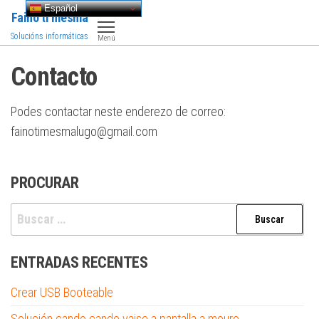
Saltar
Español
Faino ti mesma
al
Solucións informáticas
Menú
contenido
Contacto
Podes contactar neste enderezo de correo:
fainotimesmalugo@gmail.com
PROCURAR
Buscar:
ENTRADAS RECENTES
Crear USB Booteable
Solución cando cando vaise a pantalla a mouro