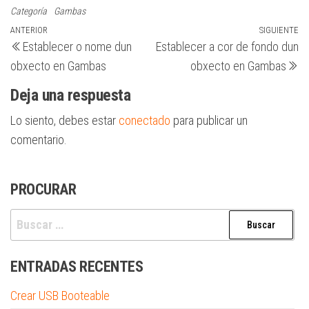
Categoría
Gambas
Navegación
Entrada
ANTERIOR
SIGUIENTE
Si
Establecer o nome dun
Establecer a cor de fondo dun
anterior
en
de
obxecto en Gambas
obxecto en Gambas
entradas
Deja una respuesta
Lo siento, debes estar
conectado
para publicar un
comentario.
PROCURAR
Buscar:
ENTRADAS RECENTES
Crear USB Booteable