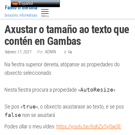
Saltar
Español
Faino ti mesma
al
Solucións informáticas
Menú
contenido
Axustar o tamaño ao texto que
contén en Gambas
febrero 17, 2021
Por
ADMIN
0
Na fiestra superior dereita, atópanse as propiedades do
obxecto seleccionado.
Nesta fiestra procura a propiedade «
AutoResize
«.
Se pos «
true
«, o obxecto axustarase ao texto, e se pos
false
non se axustará.
Podes ollar o meu vídeo:
https://youtu.be/6qhZv5y0wQE