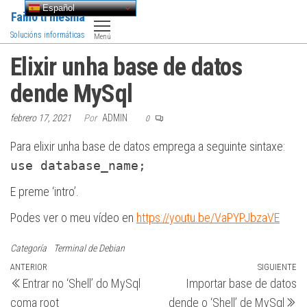
Saltar
Español
Faino ti mesma
al
Solucións informáticas
Menú
contenido
Elixir unha base de datos
dende MySql
febrero 17, 2021
Por
ADMIN
0
Para elixir unha base de datos emprega a seguinte sintaxe:
use database_name;
E preme ‘intro’.
Podes ver o meu vídeo en
https://youtu.be/VaPYPJbzaVE
Categoría
Terminal de Debian
Navegación
Entrada
ANTERIOR
SIGUIENTE
Si
Entrar no ‘Shell’ do MySql
Importar base de datos
anterior
en
de
coma root
dende o ‘Shell’ de MySql