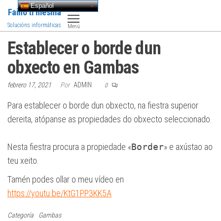
Saltar
Español
Faino ti mesma
al
Solucións informáticas
Menú
contenido
Establecer o borde dun
obxecto en Gambas
febrero 17, 2021
Por
ADMIN
0
Para establecer o borde dun obxecto, na fiestra superior
dereita, atópanse as propiedades do obxecto seleccionado.
Nesta fiestra procura a propiedade «
Border
» e axústao ao
teu xeito.
Tamén podes ollar o meu vídeo en
https://youtu.be/KtG1PP3KK5A
Categoría
Gambas