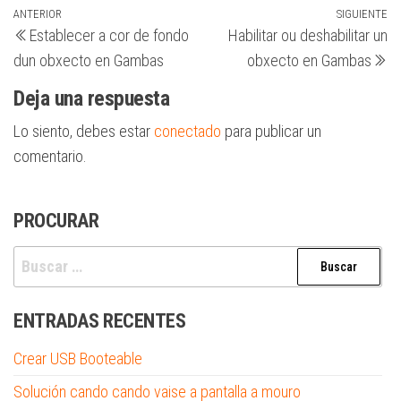
Navegación
Entrada
ANTERIOR
SIGUIENTE
Si
Establecer a cor de fondo
Habilitar ou deshabilitar un
anterior
en
de
dun obxecto en Gambas
obxecto en Gambas
entradas
Deja una respuesta
Lo siento, debes estar
conectado
para publicar un
comentario.
PROCURAR
Buscar:
ENTRADAS RECENTES
Crear USB Booteable
Solución cando cando vaise a pantalla a mouro