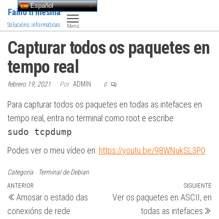
Saltar
Español
Faino ti mesma
al
Solucións informáticas
Menú
contenido
Capturar todos os paquetes en
tempo real
febrero 19, 2021
Por
ADMIN
0
Para capturar todos os paquetes en todas as intefaces en
tempo real, entra no terminal como root e escribe:
sudo tcpdump
Podes ver o meu vídeo en:
https://youtu.be/98WNukSL3P0
Categoría
Terminal de Debian
Navegación
Entrada
ANTERIOR
SIGUIENTE
Si
Amosar o estado das
Ver os paquetes en ASCII, en
anterior
en
de
conexións de rede
todas as intefaces