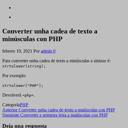
Converter unha cadea de texto a
minúsculas con PHP
febrero 19, 2021
Por
admin
0
Para converter unha cadea de texto a minúsculas a sintaxe é:
strtolower(string);
Por exemplo:
strtolower("PHP");
Devolverá «
«.
php
Categoría
PHP
Navegación
Entrada
Anterior
Converter unha cadea de texto a maiúsculas con PHP
anterior
Siguiente
Siguiente
Converter a primeira letra a maiúsculas con PHP
de
entrada
entradas
Deja una respuesta