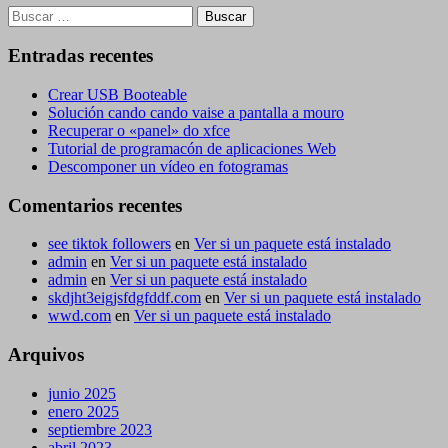
Buscar:
Entradas recentes
Crear USB Booteable
Solución cando cando vaise a pantalla a mouro
Recuperar o «panel» do xfce
Tutorial de programacón de aplicaciones Web
Descomponer un vídeo en fotogramas
Comentarios recentes
see tiktok followers
en
Ver si un paquete está instalado
admin
en
Ver si un paquete está instalado
admin
en
Ver si un paquete está instalado
skdjht3eigjsfdgfddf.com
en
Ver si un paquete está instalado
wwd.com
en
Ver si un paquete está instalado
Arquivos
junio 2025
enero 2025
septiembre 2023
abril 2023