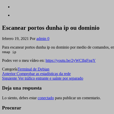
Escanear portos dunha ip ou dominio
febrero 19, 2021
Por
admin
0
Para escanear portos dunha ip ou dominio por medio de comandos, ent
nmap ip
Podes ver o meu vídeo en:
https://youtu.be/2yWClIgFngY
Categoría
Terminal de Debian
Navegación
Entrada
Anterior
Comprobar as estadísticas da rede
anterior
Siguiente
Siguiente
Ver tráfico entrante e saínte por separado
de
entrada
entradas
Deja una respuesta
Lo siento, debes estar
conectado
para publicar un comentario.
Procurar