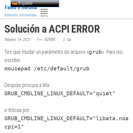
Saltar
Español
Faino ti mesma
al
Solucións informáticas
Menú
contenido
Solución a ACPI ERROR
febrero 19, 2021
Por
ADMIN
0
Tes que mudar un parámetro do arquivo «
grub
«. Para iso,
escribe:
mousepad /etc/default/grub
Despois procura a liña:
GRUB_CMDLINE_LINUX_DEFAULT="quiet"
e trócaa por:
GRUB_CMDLINE_LINUX_DEFAULT="libata.noa
cpi=1"