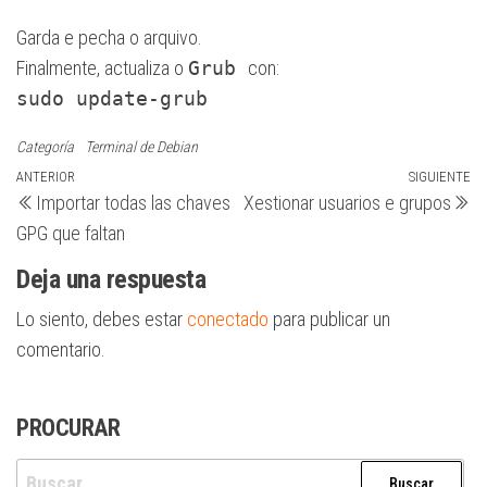
Garda e pecha o arquivo.
Finalmente, actualiza o
Grub
con:
sudo update-grub
Categoría
Terminal de Debian
Navegación
Entrada
ANTERIOR
SIGUIENTE
Si
Importar todas las chaves
Xestionar usuarios e grupos
anterior
en
de
GPG que faltan
entradas
Deja una respuesta
Lo siento, debes estar
conectado
para publicar un
comentario.
PROCURAR
Buscar: