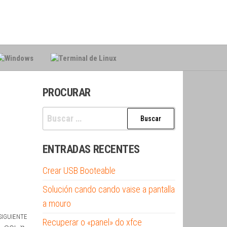
PROCURAR
Buscar:
ENTRADAS RECENTES
Crear USB Booteable
Solución cando cando vaise a pantalla
a mouro
SIGUIENTE
Siguiente
Recuperar o «panel» do xfce