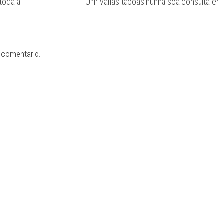
toda a
Unir varias táboas nunha soa consulta 
 comentario.