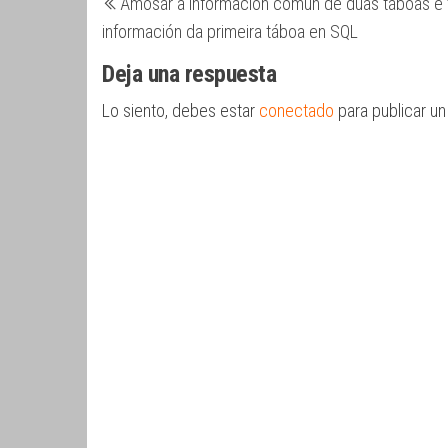
Amosar a información común de dúas táboas e 
anterior
de
información da primeira táboa en SQL
entradas
Deja una respuesta
Lo siento, debes estar
conectado
para publicar un