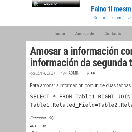
Saltar
Español
Faino ti mesm
al
Solucións informática
contenido
Inicio
Acerca de
Contacto
Amosar a información co
información da segunda 
octubre 4, 2021
Por
ADMIN
0
Para amosar a información común de dúas táboas 
SELECT * FROM Table1 RIGHT JOIN
Table1.Related_Field=Table2.Rel
Categoría
SQL
Navegación
Entrada
ANTERIOR