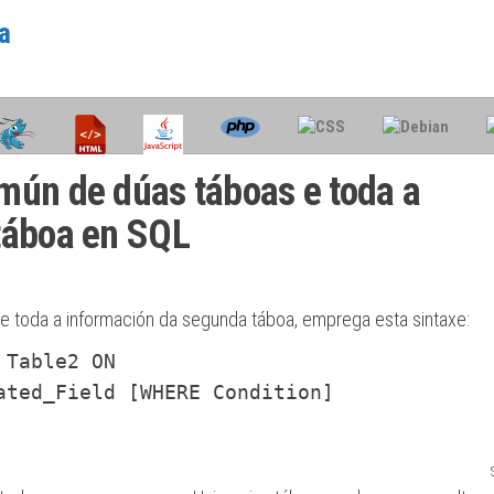
a
s
mún de dúas táboas e toda a
táboa en SQL
e toda a información da segunda táboa, emprega esta sintaxe:
 Table2 ON
ated_Field [WHERE Condition]