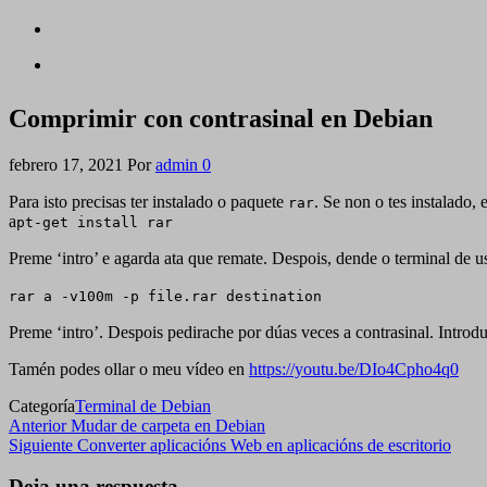
Comprimir con contrasinal en Debian
febrero 17, 2021
Por
admin
0
Para isto precisas ter instalado o paquete
. Se non o tes instalado, 
rar
a
pt-get install rar
Preme ‘intro’ e agarda ata que remate. Despois, dende o terminal de us
rar a -v100m -p file.rar destination
Preme ‘intro’. Despois pedirache por dúas veces a contrasinal. Introdu
Tamén podes ollar o meu vídeo en
https://youtu.be/DIo4Cpho4q0
Categoría
Terminal de Debian
Navegación
Entrada
Anterior
Mudar de carpeta en Debian
anterior
Siguiente
Siguiente
Converter aplicacións Web en aplicacións de escritorio
de
entrada
Deja una respuesta