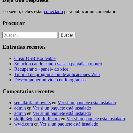
entradas
Lo siento, debes estar
conectado
para publicar un comentario.
Procurar
Buscar:
Entradas recentes
Crear USB Booteable
Solución cando cando vaise a pantalla a mouro
Recuperar o «panel» do xfce
Tutorial de programacón de aplicaciones Web
Descomponer un vídeo en fotogramas
Comentarios recentes
see tiktok followers
en
Ver si un paquete está instalado
admin
en
Ver si un paquete está instalado
admin
en
Ver si un paquete está instalado
skdjht3eigjsfdgfddf.com
en
Ver si un paquete está instalado
wwd.com
en
Ver si un paquete está instalado