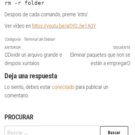
rm -r folder
Despois de cada comando, preme ‘intro’.
Ver vídeo en
https://youtu.be/aSYQ_he1A0Y
Categoría
Terminal de Debian
Navegación
Entrada
ANTERIOR
SIGUIENTE
Si
Dividir un arquivo grande e
Eliminar paquetes que non se
anterior
en
de
despois xuntalos
están a empregar
entradas
Deja una respuesta
Lo siento, debes estar
conectado
para publicar un
comentario.
PROCURAR
Buscar: