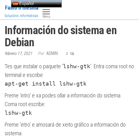
Saltar
Español
Faino ti mesma
al
Solucións informáticas
Menú
contenido
Información do sistema en
Debian
febrero 17, 2021
Por
ADMIN
0
Tes que instalar o paquete ‘
lshw-gtk
’. Entra coma root no
terminal e escribe:
apt-get install lshw-gtk
Preme ‘intro’ e xa podes ollar a información do sistema.
Coma root escribe:
lshw-gtk
Preme ‘intro’ e amosará de xeito gráfico a información do
sistema.