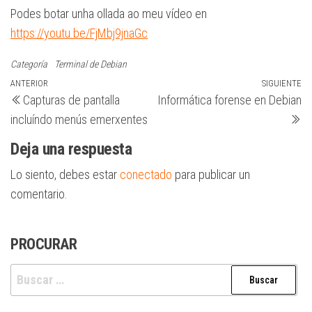
Podes botar unha ollada ao meu vídeo en
https://youtu.be/FjMbj9jnaGc
Categoría
Terminal de Debian
Navegación
Entrada
ANTERIOR
SIGUIENTE
Si
Capturas de pantalla
Informática forense en Debian
anterior
en
de
incluíndo menús emerxentes
entradas
Deja una respuesta
Lo siento, debes estar
conectado
para publicar un
comentario.
PROCURAR
Buscar: