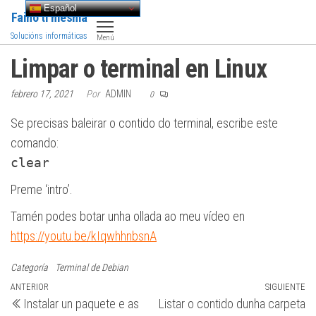
Saltar
Español
Faino ti mesma
al
Solucións informáticas
Menú
contenido
Limpar o terminal en Linux
febrero 17, 2021
Por
ADMIN
0
Se precisas baleirar o contido do terminal, escribe este
comando:
clear
Preme ‘intro’.
Tamén podes botar unha ollada ao meu vídeo en
https://youtu.be/kIqwhhnbsnA
Categoría
Terminal de Debian
Navegación
Entrada
ANTERIOR
SIGUIENTE
Si
Instalar un paquete e as
Listar o contido dunha carpeta
anterior
en
de