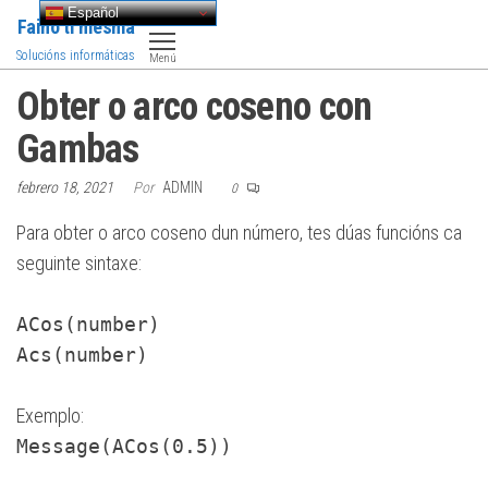
Saltar
Español
Faino ti mesma
al
Solucións informáticas
Menú
contenido
Obter o arco coseno con
Gambas
febrero 18, 2021
Por
ADMIN
0
Para obter o arco coseno dun número, tes dúas funcións ca
seguinte sintaxe:
ACos(number)
Acs(number)
Exemplo:
Message(ACos(0.5))