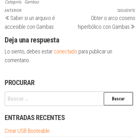
Categoría
Gambas
Navegación
Entrada
ANTERIOR
SIGUIENTE
Si
Saber si un arquivo é
Obter o arco coseno
anterior
en
de
accesible con Gambas
hiperbólico con Gambas
entradas
Deja una respuesta
Lo siento, debes estar
conectado
para publicar un
comentario.
PROCURAR
Buscar:
ENTRADAS RECENTES
Crear USB Booteable