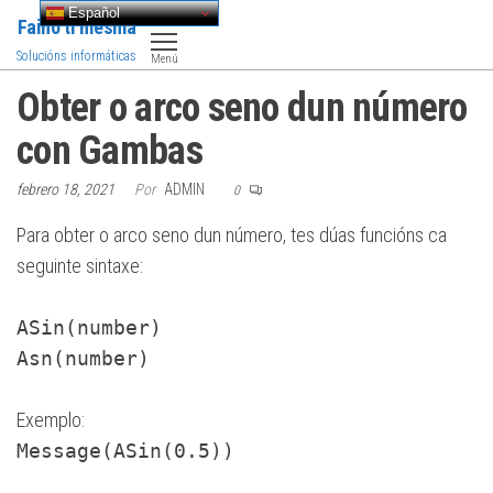
Saltar
Español
Faino ti mesma
al
Solucións informáticas
Menú
contenido
Obter o arco seno dun número
con Gambas
febrero 18, 2021
Por
ADMIN
0
Para obter o arco seno dun número, tes dúas funcións ca
seguinte sintaxe:
ASin(number)
Asn(number)
Exemplo:
Message(ASin(0.5))