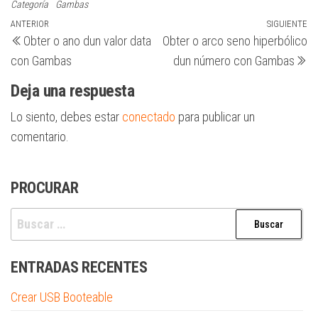
Categoría
Gambas
Navegación
Entrada
ANTERIOR
SIGUIENTE
Si
Obter o ano dun valor data
Obter o arco seno hiperbólico
anterior
en
de
con Gambas
dun número con Gambas
entradas
Deja una respuesta
Lo siento, debes estar
conectado
para publicar un
comentario.
PROCURAR
Buscar:
ENTRADAS RECENTES
Crear USB Booteable