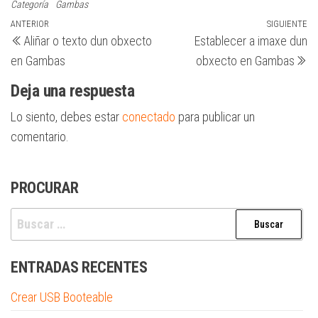
Categoría
Gambas
Navegación
Entrada
ANTERIOR
SIGUIENTE
Si
Aliñar o texto dun obxecto
Establecer a imaxe dun
anterior
en
de
en Gambas
obxecto en Gambas
entradas
Deja una respuesta
Lo siento, debes estar
conectado
para publicar un
comentario.
PROCURAR
Buscar:
ENTRADAS RECENTES
Crear USB Booteable