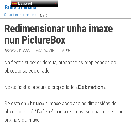
Saltar
Español
Faino ti mesma
al
Solucións informáticas
Menú
contenido
Redimensionar unha imaxe
nun PictureBox
febrero 18, 2021
Por
ADMIN
0
Na fiestra superior dereita, atópanse as propiedades do
obxecto seleccionado.
Nesta fiestra procura a propiedade «
Estretch
«.
Se está en «
true
» a imaxe acoplase ás dimensións do
obxecto e si é “
false
”, a imaxe amósase coas dimensións
orixinais da imaxe.