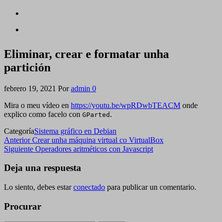
Eliminar, crear e formatar unha
partición
febrero 19, 2021
Por
admin
0
Mira o meu vídeo en
https://youtu.be/wpRDwbTEACM
onde
explico como facelo con
.
GParted
Categoría
Sistema gráfico en Debian
Navegación
Entrada
Anterior
Crear unha máquina virtual co VirtualBox
anterior
Siguiente
Siguiente
Operadores aritméticos con Javascript
de
entrada
entradas
Deja una respuesta
Lo siento, debes estar
conectado
para publicar un comentario.
Procurar