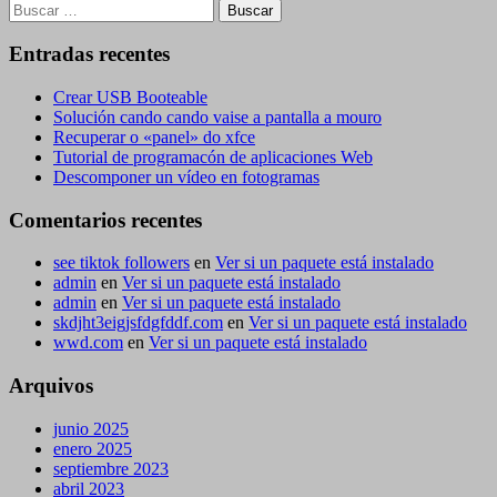
Buscar:
Entradas recentes
Crear USB Booteable
Solución cando cando vaise a pantalla a mouro
Recuperar o «panel» do xfce
Tutorial de programacón de aplicaciones Web
Descomponer un vídeo en fotogramas
Comentarios recentes
see tiktok followers
en
Ver si un paquete está instalado
admin
en
Ver si un paquete está instalado
admin
en
Ver si un paquete está instalado
skdjht3eigjsfdgfddf.com
en
Ver si un paquete está instalado
wwd.com
en
Ver si un paquete está instalado
Arquivos
junio 2025
enero 2025
septiembre 2023
abril 2023