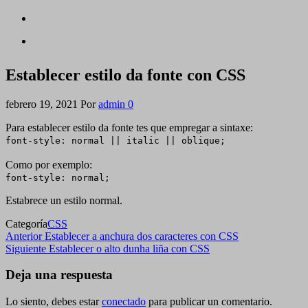
Establecer estilo da fonte con CSS
febrero 19, 2021
Por
admin
0
Para establecer estilo da fonte tes que empregar a sintaxe:
font-style: normal || italic || oblique;
Como por exemplo:
font-style: normal;
Estabrece un estilo normal.
Categoría
CSS
Navegación
Entrada
Anterior
Establecer a anchura dos caracteres con CSS
anterior
Siguiente
Siguiente
Establecer o alto dunha liña con CSS
de
entrada
entradas
Deja una respuesta
Lo siento, debes estar
conectado
para publicar un comentario.