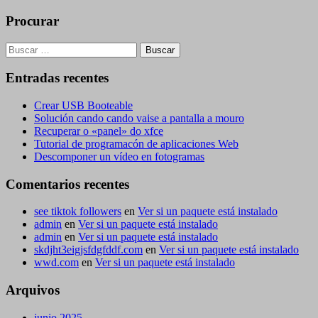
Procurar
Buscar:
Entradas recentes
Crear USB Booteable
Solución cando cando vaise a pantalla a mouro
Recuperar o «panel» do xfce
Tutorial de programacón de aplicaciones Web
Descomponer un vídeo en fotogramas
Comentarios recentes
see tiktok followers
en
Ver si un paquete está instalado
admin
en
Ver si un paquete está instalado
admin
en
Ver si un paquete está instalado
skdjht3eigjsfdgfddf.com
en
Ver si un paquete está instalado
wwd.com
en
Ver si un paquete está instalado
Arquivos
junio 2025