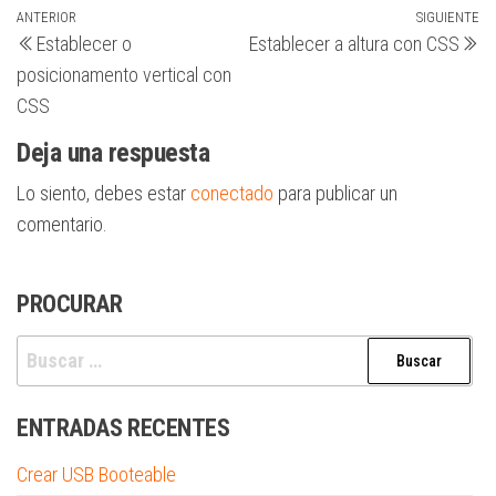
Navegación
Entrada
ANTERIOR
SIGUIENTE
Si
Establecer o
Establecer a altura con CSS
anterior
en
de
posicionamento vertical con
entradas
CSS
Deja una respuesta
Lo siento, debes estar
conectado
para publicar un
comentario.
PROCURAR
Buscar:
ENTRADAS RECENTES
Crear USB Booteable