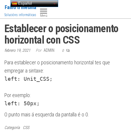
Saltar
Español
Faino ti mesma
al
Solucións informáticas
Menú
contenido
Establecer o posicionamento
horizontal con CSS
febrero 19, 2021
Por
ADMIN
0
Para establecer o posicionamento horizontal tes que
empregar a sintaxe:
left: Unit_CSS;
Por exemplo:
left: 50px;
O punto mais á esquerda da pantalla é o 0.
Categoría
CSS