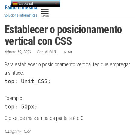
Saltar
Español
Faino ti mesma
al
Solucións informáticas
Menú
contenido
Establecer o posicionamento
vertical con CSS
febrero 19, 2021
Por
ADMIN
0
Para establecer o posicionamento vertical tes que empregar
a sintaxe:
top: Unit_CSS;
Exemplo:
top: 50px;
O pixel de mais arriba da pantalla é o 0.
Categoría
CSS