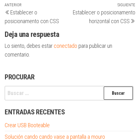
Navegación
Entrada
ANTERIOR
SIGUIENTE
Si
Establecer o
Establecer o posicionamento
anterior
en
de
posicionamento con CSS
horizontal con CSS
entradas
Deja una respuesta
Lo siento, debes estar
conectado
para publicar un
comentario.
PROCURAR
Buscar:
ENTRADAS RECENTES
Crear USB Booteable
Solución cando cando vaise a pantalla a mouro