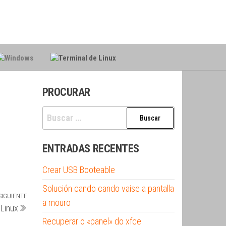
PROCURAR
Buscar:
ENTRADAS RECENTES
Crear USB Booteable
Solución cando cando vaise a pantalla
SIGUIENTE
Siguiente
a mouro
 Linux
entrada
Recuperar o «panel» do xfce