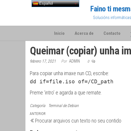
Saltar
Español
Faino ti mesm
al
Solucións informática
contenido
Inicio
Acerca de
Contacto
Queimar (copiar) unha im
febrero 17, 2021
Por
ADMIN
0
Para copiar unha imaxe nun CD, escribe:
dd if=file.iso of=/CD_path
Preme ‘intro’ e agarda a que remate.
Categoría
Terminal de Debian
Navegación
Entrada
ANTERIOR
Procurar arquivos cun texto no seu contido
anterior
de