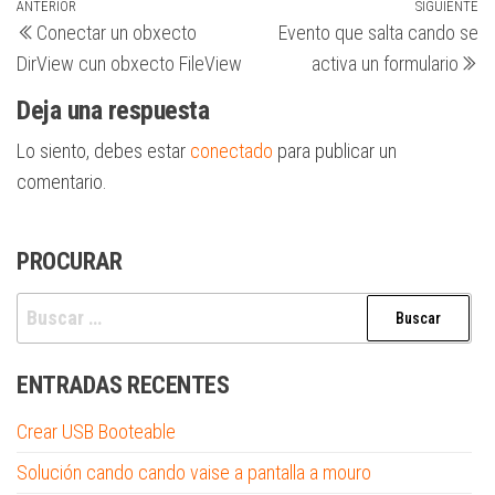
Navegación
Entrada
ANTERIOR
SIGUIENTE
Si
Conectar un obxecto
Evento que salta cando se
anterior
en
de
DirView cun obxecto FileView
activa un formulario
entradas
Deja una respuesta
Lo siento, debes estar
conectado
para publicar un
comentario.
PROCURAR
Buscar:
ENTRADAS RECENTES
Crear USB Booteable
Solución cando cando vaise a pantalla a mouro