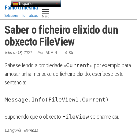
Saltar
Español
Faino ti mesma
al
Solucións informáticas
Menú
contenido
Saber o ficheiro elixido dun
obxecto FileView
febrero 18, 2021
Por
ADMIN
0
Sábese lendo a propiedade «
Current
«, por exemplo para
amosar unha mensaxe co ficheiro elixido, escríbese esta
sentencia:
Message.Info(FileView1.Current)
Supoñendo que o obxecto
FileView
se chame así.
Categoría
Gambas