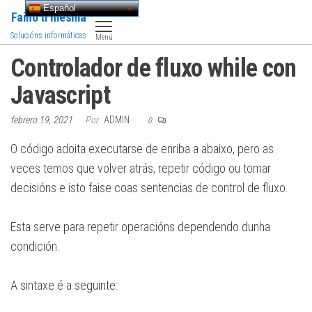
Saltar
Español
Faino ti mesma
al
Solucións informáticas
Menú
contenido
Controlador de fluxo while con
Javascript
febrero 19, 2021
Por
ADMIN
0
O código adoita executarse de enriba a abaixo, pero as
veces temos que volver atrás, repetir código ou tomar
decisións e isto faise coas sentencias de control de fluxo.
Esta serve para repetir operacións dependendo dunha
condición.
A sintaxe é a seguinte: