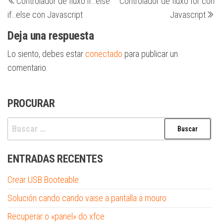
Controlador de fluxo if…else
Controlador de fluxo for con
anterior
en
de
if…else con Javascript
Javascript
entradas
Deja una respuesta
Lo siento, debes estar
conectado
para publicar un
comentario.
PROCURAR
Buscar:
ENTRADAS RECENTES
Crear USB Booteable
Solución cando cando vaise a pantalla a mouro
Recuperar o «panel» do xfce