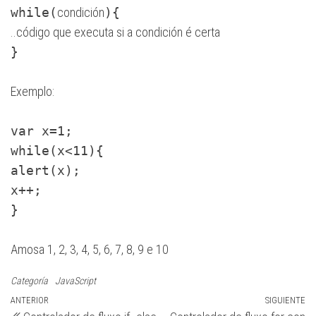
while(
condición
){
..código que executa si a condición é certa
}
Exemplo:
var x=1;
while(x<11){
alert(x);
x++;
}
Amosa 1, 2, 3, 4, 5, 6, 7, 8, 9 e 10
Categoría
JavaScript
Navegación
Entrada
ANTERIOR
SIGUIENTE
Si