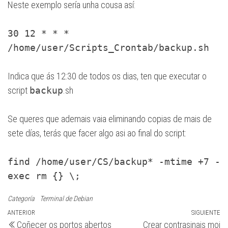
Neste exemplo sería unha cousa así:
30 12 * * *
/home/user/Scripts_Crontab/backup.sh
Indica que ás 12:30 de todos os dias, ten que executar o
script
backup
.sh
Se queres que ademais vaia eliminando copias de mais de
sete días, terás que facer algo asi ao final do script:
find /home/user/CS/backup* -mtime +7 -
exec rm {} \;
Categoría
Terminal de Debian
Navegación
Entrada
ANTERIOR
SIGUIENTE
Si
Coñecer os portos abertos
Crear contrasinais moi