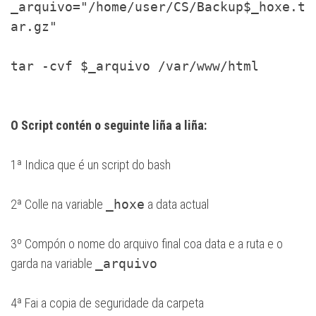
_arquivo="/home/user/CS/Backup$_hoxe.t
ar.gz"
tar -cvf $_arquivo /var/www/html
O Script contén o seguinte liña a liña:
1ª Indica que é un script do bash
2ª Colle na variable
_hoxe
a data actual
3º Compón o nome do arquivo final coa data e a ruta e o
garda na variable
_arquivo
4ª Fai a copia de seguridade da carpeta