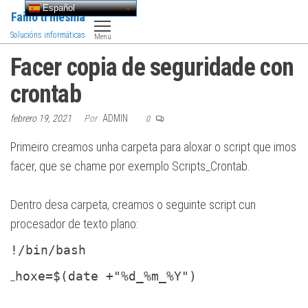
Saltar
Español
Faino ti mesma
al
Solucións informáticas
Menú
contenido
Facer copia de seguridade con
crontab
febrero 19, 2021
Por
ADMIN
0
Primeiro creamos unha carpeta para aloxar o script que imos
facer, que se chame por exemplo Scripts_Crontab.
Dentro desa carpeta, creamos o seguinte script cun
procesador de texto plano:
!/bin/bash
_
hoxe=$(date +"%d_%m_%Y")