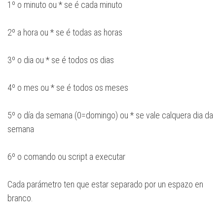
1º o minuto ou * se é cada minuto
2º a hora ou * se é todas as horas
3º o dia ou * se é todos os dias
4º o mes ou * se é todos os meses
5º o día da semana (0=domingo) ou * se vale calquera dia da
semana
6º o comando ou script a executar
Cada parámetro ten que estar separado por un espazo en
branco.