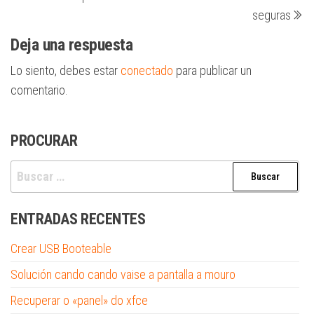
anterior
en
de
seguras
entradas
Deja una respuesta
Lo siento, debes estar
conectado
para publicar un
comentario.
PROCURAR
Buscar:
ENTRADAS RECENTES
Crear USB Booteable
Solución cando cando vaise a pantalla a mouro
Recuperar o «panel» do xfce