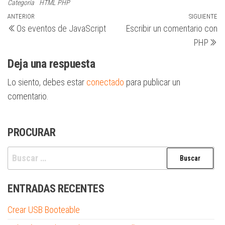
Categoría
HTML
PHP
Navegación
Entrada
ANTERIOR
SIGUIENTE
Si
Os eventos de JavaScript
Escribir un comentario con
anterior
en
de
PHP
entradas
Deja una respuesta
Lo siento, debes estar
conectado
para publicar un
comentario.
PROCURAR
Buscar:
ENTRADAS RECENTES
Crear USB Booteable