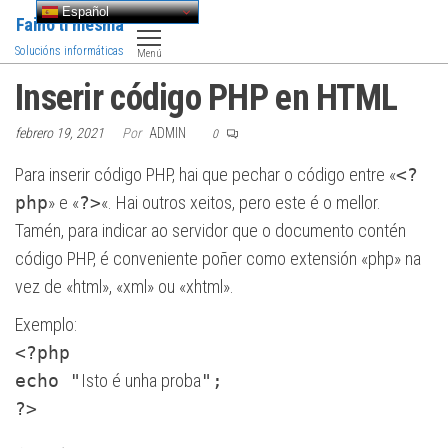
Saltar
Español
Faino ti mesma
al
Solucións informáticas
Menú
contenido
Inserir código PHP en HTML
febrero 19, 2021
Por
ADMIN
0
Para inserir código PHP, hai que pechar o código entre «
<?
php
» e «
?>
«. Hai outros xeitos, pero este é o mellor.
Tamén, para indicar ao servidor que o documento contén
código PHP, é conveniente poñer como extensión «php» na
vez de «html», «xml» ou «xhtml».
Exemplo:
<?php
echo "
Isto é unha proba
";
?>