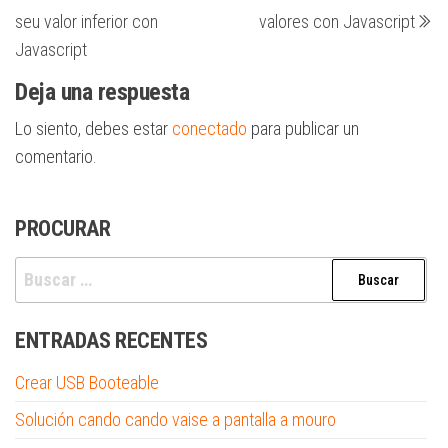
anterior
en
de
seu valor inferior con
valores con Javascript
entradas
Javascript
Deja una respuesta
Lo siento, debes estar
conectado
para publicar un
comentario.
PROCURAR
Buscar:
ENTRADAS RECENTES
Crear USB Booteable
Solución cando cando vaise a pantalla a mouro