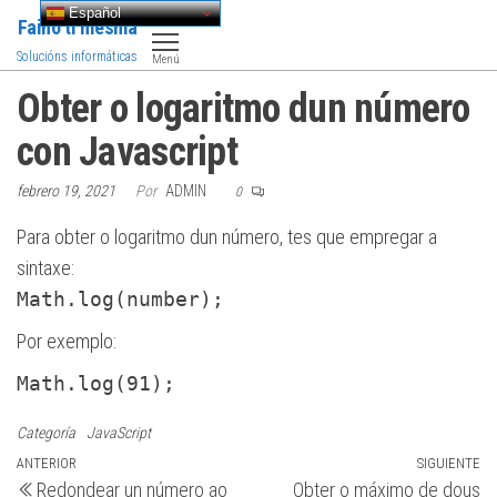
Saltar
Español
Faino ti mesma
al
Solucións informáticas
Menú
contenido
Obter o logaritmo dun número
con Javascript
febrero 19, 2021
Por
ADMIN
0
Para obter o logaritmo dun número, tes que empregar a
sintaxe:
Math.log(number);
Por exemplo:
Math.log(91);
Categoría
JavaScript
Navegación
Entrada
ANTERIOR
SIGUIENTE
Si
Redondear un número ao
Obter o máximo de dous